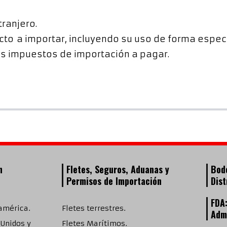
tranjero.
ucto a importar, incluyendo su uso de forma espec
os impuestos de importación a pagar.
n
Fletes, Seguros, Aduanas y
Bod
Permisos de Importación
Dist
FDA
américa.
Fletes terrestres.
Admi
 Unidos y
Fletes Marítimos.