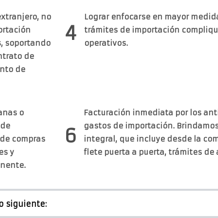
extranjero, no
Lograr enfocarse en mayor medida
4
ortación
trámites de importación compliq
s, soportando
operativos.
ntrato de
ento de
anas o
Facturación inmediata por los ant
 de
gastos de importación. Brindamos
6
 de compras
integral, que incluye desde la co
es y
flete puerta a puerta, trámites d
anente.
 siguiente: