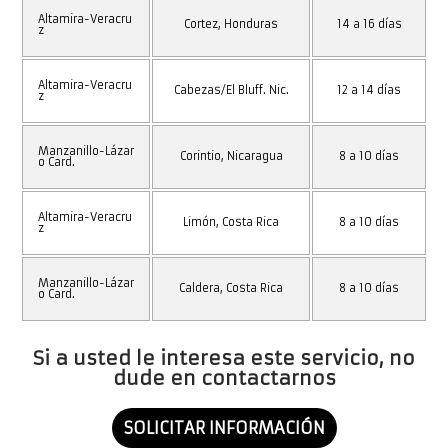
Altamira-Veracru
Cortez, Honduras
14 a 16 días
z
Altamira-Veracru
Cabezas/El Bluff. Nic.
12 a 14 días
z
Manzanillo-Lázar
Corintio, Nicaragua
8 a 10 días
o Card.
Altamira-Veracru
Limón, Costa Rica
8 a 10 días
z
Manzanillo-Lázar
Caldera, Costa Rica
8 a 10 días
o Card.
Si a usted le interesa este servicio, no
dude en contactarnos
SOLICITAR INFORMACIÓN