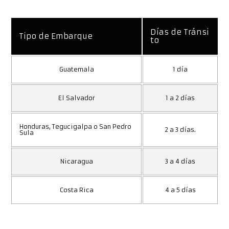
Días de Tránsi
Tipo de Embarque
to
Guatemala
1 día
El Salvador
1 a 2 días
Honduras, Tegucigalpa o San Pedro
2 a 3 días.
Sula
Nicaragua
3 a 4 días
Costa Rica
4 a 5 días