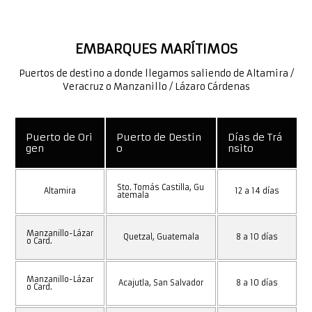
EMBARQUES MARÍTIMOS
Puertos de destino a donde llegamos saliendo de Altamira /
Veracruz o Manzanillo / Lázaro Cárdenas
Puerto de Ori
Puerto de Destin
Días de Trá
gen
o
nsito
Sto. Tomás Castilla, Gu
Altamira
12 a 14 días
atemala
Manzanillo-Lázar
Quetzal, Guatemala
8 a 10 días
o Card.
Manzanillo-Lázar
Acajutla, San Salvador
8 a 10 días
o Card.